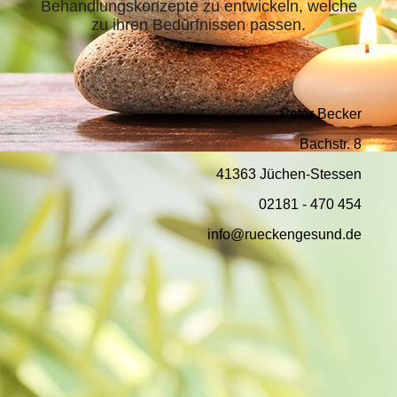
Behandlungskonzepte zu entwickeln, welche
zu ihren Bedürfnissen passen.
Peter Becker
Bachstr. 8
41363 Jüchen-Stessen
02181 - 470 454
info@rueckengesund.de